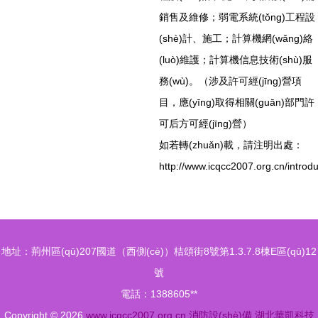
銷售及維修；弱電系統(tǒng)工程設
(shè)計、施工；計算機網(wǎng)絡
(luò)維護；計算機信息技術(shù)服
務(wù)。（涉及許可經(jīng)營項
目，應(yīng)取得相關(guān)部門許
可后方可經(jīng)營）
如若轉(zhuǎn)載，請注明出處：
http://www.icqcc2007.org.cn/introdu
地址：荊州區(qū)207國道（西側(cè)）桔頌街8號第1.3.7.8棟E區(qū)12
號
電話：1388605**
Copyright © 2026
www.icqcc2007.org.cn
消防設(shè)備
湖北華凱科技