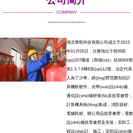
COMPANY
----------------
湖北華凱科技有限公司成立于2015
年01月05日，注冊地位于荊州區
(qū)207國道（西側(cè)）桔頌街8號
第1.3.7.8棟E區(qū)12號，法定代表
人為丁少華。經(jīng)營范圍包括計
算機軟硬件、光學(xué)設(shè)備、
通信設(shè)備研發(fā)及批零兼營；
計算機系統(tǒng)集成；消防器材、
電腦耗材、辦公用品批零兼營；電教
設(shè)備批零兼營及安裝；安防工
程設(shè)計、施工；安防設(shè)備